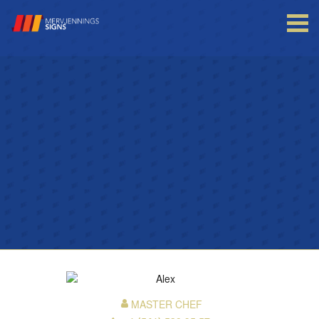
Login to your account
Enter your credentials below
MASTER CHEF