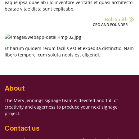
eaque ipsa quae ab illo inventore veritatis et quasi architecto
beatae vitae dicta sunt explicabo.
Bob Smith
CEO AND FOUNDER
Et harum quidem rerum facilis est et expedita distinctio. Nam
libero tempore, cum soluta nobis est eligendi.
About
The Merv Jennings signage team is devoted and full of
creativity and eagerness to produce your next signage
project.
Contact us