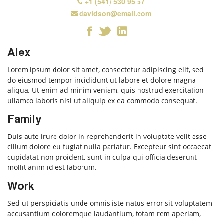
+1 (541) 530 95 57
davidson@email.com
Forgot Password
Alex
Don’t have an account?
Sign up
here.
Lorem ipsum dolor sit amet, consectetur adipiscing elit, sed
do eiusmod tempor incididunt ut labore et dolore magna
aliqua. Ut enim ad minim veniam, quis nostrud exercitation
ullamco laboris nisi ut aliquip ex ea commodo consequat.
Family
Duis aute irure dolor in reprehenderit in voluptate velit esse
cillum dolore eu fugiat nulla pariatur. Excepteur sint occaecat
cupidatat non proident, sunt in culpa qui officia deserunt
mollit anim id est laborum.
Work
Sed ut perspiciatis unde omnis iste natus error sit voluptatem
accusantium doloremque laudantium, totam rem aperiam,